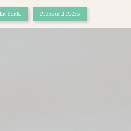
lla Shala
Prenota Il Ritiro