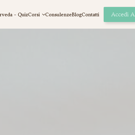
Accedi A
rveda - Quiz
Corsi
Consulenze
Blog
Contatti