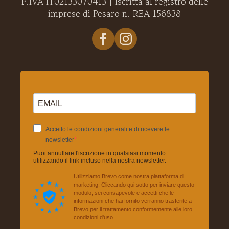
P.IVA IT02133070413 | Iscritta al registro delle
imprese di Pesaro n. REA 156838